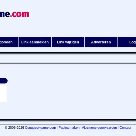
gorieën
Link aanmelden
Link wijzigen
Adverteren
Log
© 2006-2026
Conquest-game.com
|
Pagina maken
|
Algemene voorwaarden
|
Contact