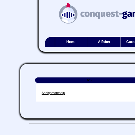
Home
Alfabet
Cate
AS
Assignmenthelp